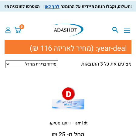
לחץ כאן
הצטרפו לתוכנית מועדון ה
0
year-deal:
(מחיר לאריזה 116 ₪)
מציגים את כל ⁦3⁩ התוצאות
am1dt – דיאגנוסטיקה
החל מ- 25 ₪