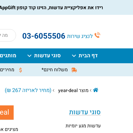
הורידו את אפליקציית עדשות, הזינו קוד קופון AppGift בעמוד התשלום, וקבלו הנחה מיידית על ההזמנה
roducts
03-6055506
לנציג שירות
search
דף הבית
סוגי עדשות
מותגים
משלוח חינם*
מחירים 
(מחיר לאריזה 267 ₪)
מוצר year-deal
eal:
סוגי עדשות
עדשות מגע יומיות
מציגים את כל ⁦2⁩