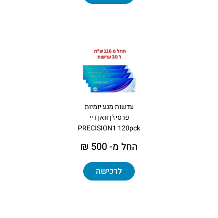
עדשות מגע יומיות
פרסיז’ן וואן דיי
PRECISION1 120pck
החל מ- 500 ₪
לרכישה