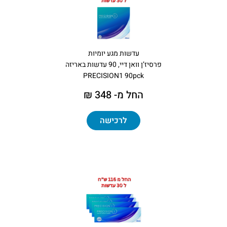
עדשות מגע יומיות
פרסיז’ן וואן דיי, 90 עדשות באריזה
PRECISION1 90pck
החל מ- 348 ₪
לרכישה