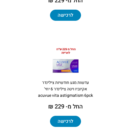
החל מ- 229 ₪
לרכישה
עדשות מגע חודשיות צילינדר
אקיוביו ויטה צילינדר 6 יחי'
acuvue vita astigmatism 6pck
החל מ- 229 ₪
לרכישה