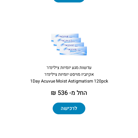
עדשות מגע יומיות צילינדר
אקיוביו מויסט יומיות צילינדר
1Day Acuvue Moist Astigmatism 120pck
החל מ- 536 ₪
לרכישה