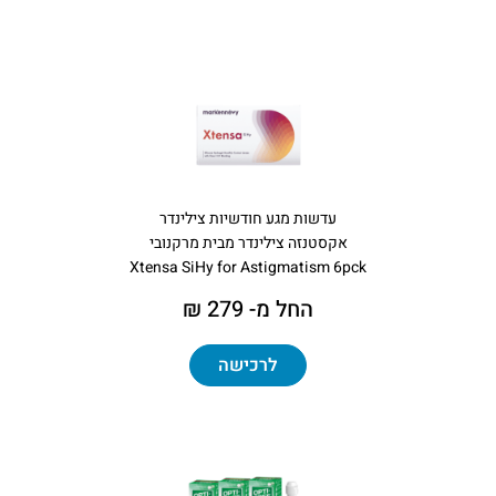
עדשות מגע חודשיות צילינדר
אקסטנזה צילינדר מבית מרקנובי
​Xtensa SiHy for Astigmatism 6pck
החל מ- 279 ₪
לרכישה