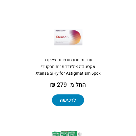
עדשות מגע חודשיות צילינדר
אקסטנזה צילינדר מבית מרקנובי
​Xtensa SiHy for Astigmatism 6pck
החל מ- 279 ₪
לרכישה