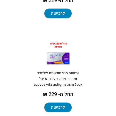
החל מ- 229 ₪
לרכישה
עדשות מגע חודשיות צילינדר
אקיוביו ויטה צילינדר 6 יחי'
acuvue vita astigmatism 6pck
החל מ- 229 ₪
לרכישה