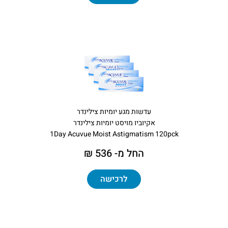
עדשות מגע יומיות צילינדר
אקיוביו מויסט יומיות צילינדר
1Day Acuvue Moist Astigmatism 120pck
החל מ- 536 ₪
לרכישה