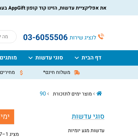
הורידו את אפליקציית עדשות, הזינו קוד קופון AppGift בעמוד התשלום, וקבלו הנחה מיידית על ההזמנה
roducts
03-6055506
לנציג שירות
search
דף הבית
סוגי עדשות
מותגים
משלוח חינם*
מחירים 
90
מוצר ימים לתזכורת
ימי
סוגי עדשות
עדשות מגע יומיות
מציג 1–27 מתוך 67 תוצאות