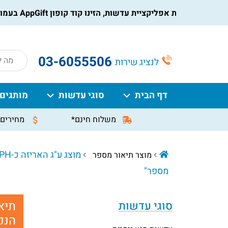
הורידו את אפליקציית עדשות, הזינו קוד קופון AppGift בעמוד התשלום, וקבלו הנחה מיידית על ההזמנה
roducts
03-6055506
לנציג שירות
search
דף הבית
סוגי עדשות
מותגים
משלוח חינם*
מחירים 
מוצר תיאור מספר
מספר"
תיא
סוגי עדשות
הנכ