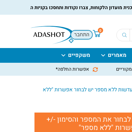
עדון הלקוחות, צברו נקודות ותחסכו בקניות הבאות, למידע נוסף
לחץ
0
התחבר
מאמרים
משקפיים
מקוריים
אפשרות החלפה*
כון. במקרה של עדשות ללא מספר יש לבחור אפשרות "ללא
ג האריזה כ-SPH או PWR יש לבחור את המספר והסימון -/+
שרות "ללא מספר"