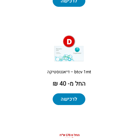
לרכישה
btcv 1mt – דיאגנוסטיקה
החל מ- 40 ₪
לרכישה