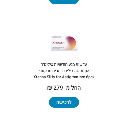
עדשות מגע חודשיות צילינדר
אקסטנזה צילינדר מבית מרקנובי
​Xtensa SiHy for Astigmatism 6pck
החל מ- 279 ₪
לרכישה