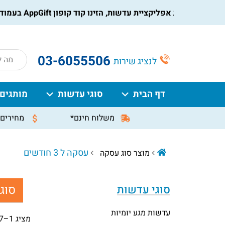
ידו את אפליקציית עדשות, הזינו קוד קופון AppGift בעמוד התשלום, וקבלו הנחה מיידית על ההזמנה
roducts
03-6055506
לנציג שירות
search
דף הבית
סוגי עדשות
מותגים
משלוח חינם*
מחירים 
עסקה ל 3 חודשים
מוצר סוג עסקה
סוג
סוגי עדשות
עדשות מגע יומיות
מציג 1–27 מתוך 186 תוצאות