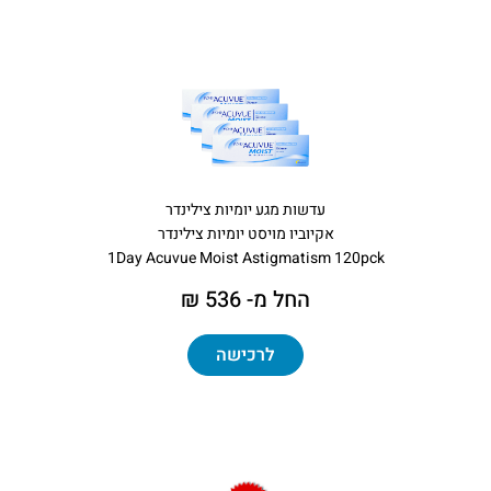
עדשות מגע יומיות צילינדר
אקיוביו מויסט יומיות צילינדר
1Day Acuvue Moist Astigmatism 120pck
החל מ- 536 ₪
לרכישה