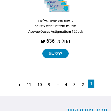
עדשות מגע יומיות צילינדר
אקיוביו אואזיס יומיות צילינדר
Acuvue Oasys Astigmatism 120pck
החל מ- 636 ₪
לרכישה
1
…
11
10
9
4
3
2
פרטי יצירת קשר